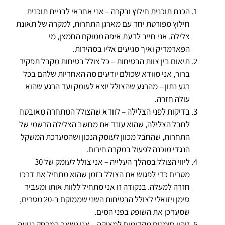
הכנת תוכנית חילוץ ובקרה – אני אחראי לבניית תוכנית
חילוץ מפורטת יחד עם מארגן התחרות, למקרה של תאונת
צלילה. אני חייב לדעת איפה ממוקם החמצן, מי
הפארמדיק ואיך מגיעים אליו במהירות.
תיאום בין צוות הבטיחות – כל צולל בטיחות מקבל תפקיד
ברור, אני מוודא שכולם יודעים מה האחריות שלהם בכל
רגע נתון – מהרגע שהצולל יוצא לעומק ועד הרגע שהוא
עולה חזרה.
בדיקות לפני הצלילה – לוודא שהצולל המתחרה מאובטח
לחבל הצלילה, שהוא עונד את מחשב הצלילה הרשמי של
התחרות, שהחבל מכוון לעומק הנכון ושהמערכת המשקל
הנגדי מוכנה לפעול במקרה חירום.
ליווי הצולל במהלך העלייה – אני צולל לעומק של 30
מטרים כדי לפגוש את הצולל בזמן שהוא מתחיל את דרכו
חזרה למעלה. בנקודה זו אני מתחיל ללוות אותו ומעביר
סימן ויזואלי לצולל הבטיחות השני שממוקם ב-20 מטרים,
שמעדכן את השופט בפני המים.
זיהוי סימנים מקדימים למצוקה – אני נשאר במרחק נגיעה