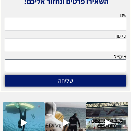
השאירו פרטים ונחזור אליכם!
שם
טלפון
אימייל
שליחה
אצלנו בקורסים …. תראו איך כיף!! רוצ
 כשקבוצה נכנסת ל