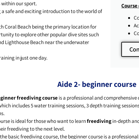
 within our sport.
Course 
g a safe and exciting introduction to the world of
Co
Ac
with Coral Beach being the primary location for
Co
tunity to explore other popular dive sites such
 and Lighthouse Beach near the underwater
Con
raining in just one day.
Aide 2- beginner course
ginner freediving course
is a professional and comprehensive 
hich includes 5 water training sessions, 3 depth training sessions
ns.
ourse is ideal for those who want to learn
freediving
in-depth and
eir freediving to the next level.
 the basic freediving course, the beginner course is a professiona