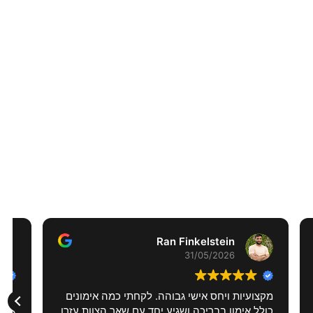
Naseem Besan
30/05/2026
נים
עשיתי קורס AIDA1
עזרו
צוות טופ גם בפן האישי וגם במקצועי..הישגתי מעל