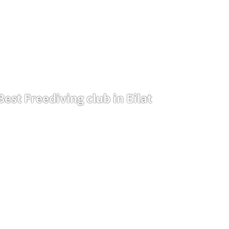
Freedive Eilat
Best Freediving club in Eilat