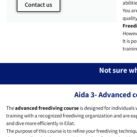
abilit
Contact us
You ar
qualit
Freedi
Howeve
It is p
trainin
Not sure wh
Aida 3- Advanced 
The
advanced freediving course
is designed for individuals
training with a recognized freediving organization and are eage
and dive more efficiently in Eilat.
The purpose of this course is to refine your freediving techn