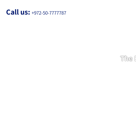
Call us:
+972-50-7777787
The 