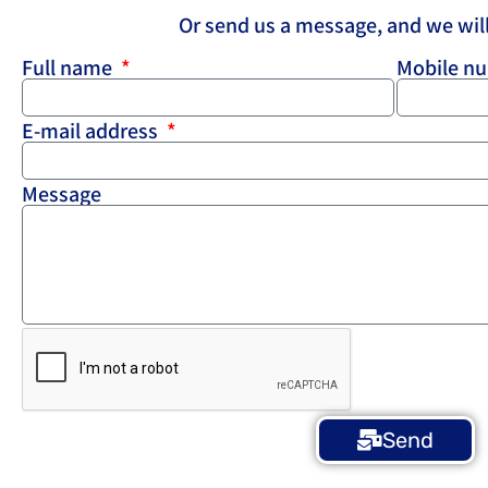
Or send us a message, and we will
Full name
Mobile n
E-mail address
Message
Send