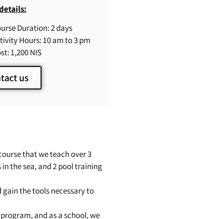
details:
urse Duration: 2 days
tivity Hours: 10 am to 3 pm
st: 1,200 NIS
tact us
course that we teach over 3
 in the sea, and 2 pool training
 gain the tools necessary to
l program, and as a school, we