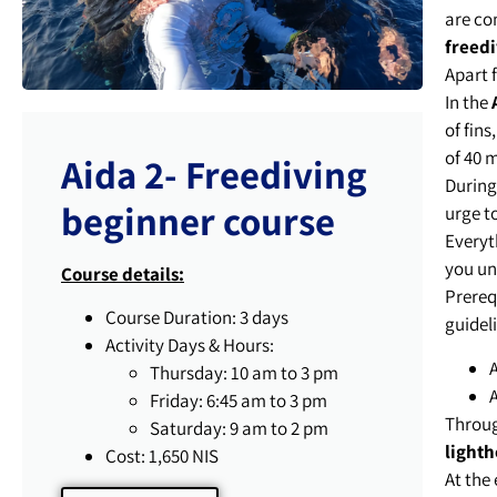
are com
freed
Apart 
In the
of fins
of 40 m
Aida 2- Freediving
During
beginner course
urge t
Everyt
you un
Course details:
Prereq
Course Duration: 3 days
guideli
Activity Days & Hours:
A
Thursday: 10 am to 3 pm
A
Friday: 6:45 am to 3 pm
Through
Saturday: 9 am to 2 pm
light
Cost: 1,650 NIS
At the 