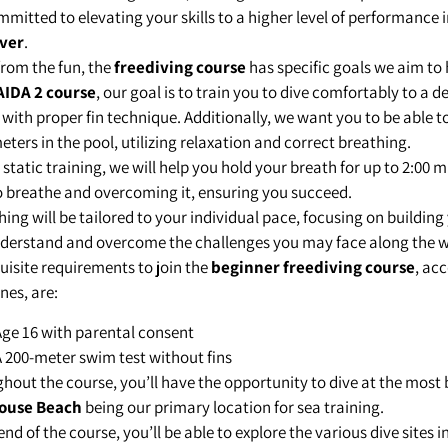
mitted to elevating your skills to a higher level of performance in
iver
.
from the fun, the
freediving course
has specific goals we aim to 
AIDA 2 course
, our goal is to train you to dive comfortably to a d
, with proper fin technique. Additionally, we want you to be able 
eters in the pool, utilizing relaxation and correct breathing.
 static training, we will help you hold your breath for up to 2:00 
o breathe and overcoming it, ensuring you succeed.
hing will be tailored to your individual pace, focusing on buildin
derstand and overcome the challenges you may face along the w
uisite requirements to join the
beginner freediving course
, ac
nes, are:
ge 16 with parental consent
 200-meter swim test without fins
out the course, you’ll have the opportunity to dive at the most be
house Beach
being our primary location for sea training.
end of the course, you’ll be able to explore the various dive sites 