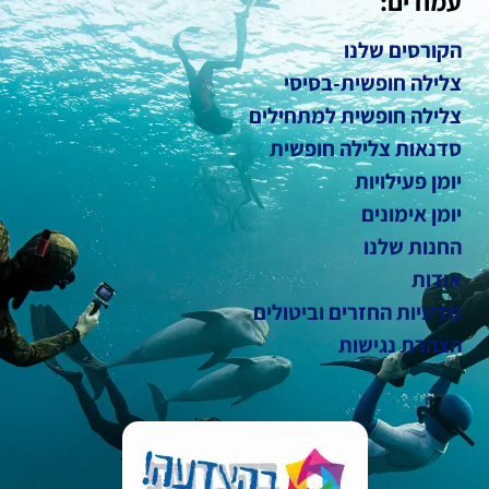
עמודים:
הקורסים שלנו
צלילה חופשית-בסיסי
צלילה חופשית למתחילים
סדנאות צלילה חופשית
יומן פעילויות
יומן אימונים
החנות שלנו
אודות
מדיניות החזרים וביטולים
הצהרת נגישות