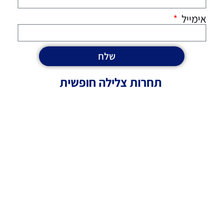
אימייל
שלח
תחרות צלילה חופשית
בשנת 2020 בתחילת חודש ספטמבר התקיימה אליפות ישראל
בעצירת נשימה בסגנון סטטי (STA).
את התחרות ארגנתי בשיתוף פעולה עם עופר שגם הוא שופט
מוסמך של איידה (AIDA).
התחרות התקיימה בבית וויליאמס שבאילת, בזכות תרומה
נהדרת של הבעלים אלדד, אשר תרם את המקום לביצוע
התחרות, הפראמדיק בתחרות היה אריאל אוסלנדר שהוא גם
אחד מהבעלים של מועדון הצלילה דיפ סיאם שבחוף אלמוג, את
אריאל אני מכיר הרבה שנים ובתחילת הדרך שלי הוא היה