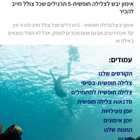
אימון יבש לצלילה חופשית-5 תרגילים שכל צולל חייב
להכיר
אימון יבש לצלילה חופשית – 5 תרגילים שכל צולל חייב להכיר אין
ים? אין תירוצים.אם גם אתם מכורים לעומק, אבל לא תמיד נמצאים
באילת או
עמודים:
הקורסים שלנו
צלילה חופשית-בסיסי
צלילה חופשית למתחילים
סדנאות צלילה חופשית
יומן פעילויות
יומן אימונים
החנות שלנו
אודות